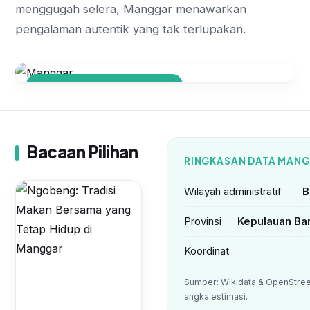
menggugah selera, Manggar menawarkan
pengalaman autentik yang tak terlupakan.
BUDAYA DAN TRADISI MANGGAR
Ngobeng: Tradisi Makan Bersama
yang Tetap Hidup di Manggar
Bacaan Pilihan
RINGKASAN DATA MAN
Wilayah administratif
B
Provinsi
Kepulauan Ba
Koordinat
Sumber: Wikidata & OpenStree
angka estimasi.